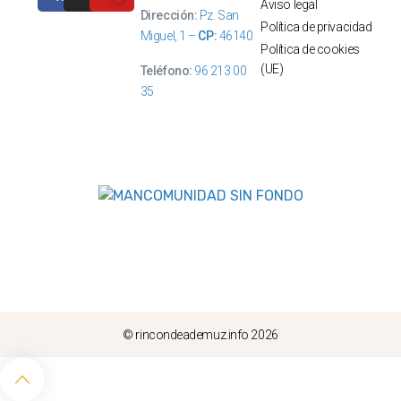
Aviso legal
info@ruralpuebladesanmiguel.com.
Dirección:
Pz. San
Política de privacidad
Miguel, 1 –
CP:
46140
Política de cookies
Ver detalles
(UE)
Teléfono:
96 213 00
35
© rincondeademuz.info 2026