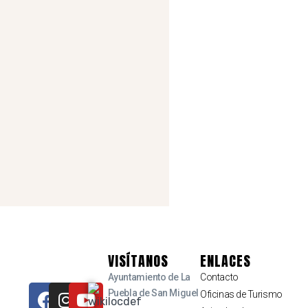
Rural Puebla. Puebla de San Miguel
-
C/ el Sol, 15, 46140 Puebla de San Miguel, Valencia.
Ver en mapa
VISÍTANOS
ENLACES
,
Ayuntamiento de La
Contacto
Dónde dormir
P. San Miguel
Puebla de San Miguel
Oficinas de Turismo
Contacto: +34 629 607 809 o