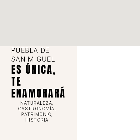
Casa rural Majico. Puebla de San Miguel
-
C/ del Cartón, 17. Puebla de San Miguel.
Ver en mapa
PUEBLA DE
SAN MIGUEL
,
Dónde dormir
P. San Miguel
ES ÚNICA,
Contacto: +34 630 520 822 o reservas@casaruralmajico.com
TE
ENAMORARÁ
Ver detalles
NATURALEZA,
GASTRONOMÍA,
PATRIMONIO,
HISTORIA