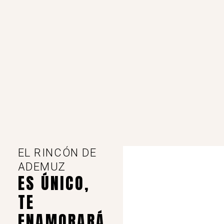
PR-V 131.8. Ruta Alto de las Barracas
-
Casas Bajas, España
Ver en mapa
EL RINCÓN DE
ADEMUZ
ES ÚNICO,
,
,
Casas Bajas
P. San Miguel
Rutas PR
TE
37 km -13:36 h - lineal
ENAMORARÁ