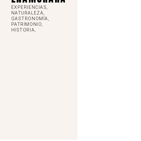
Ver detalles
EXPERIENCIAS,
NATURALEZA,
GASTRONOMÍA,
PATRIMONIO,
HISTORIA,
PR-V 131.5. Ruta del Turia
-
Mas de Jacinto, España
Ver en mapa