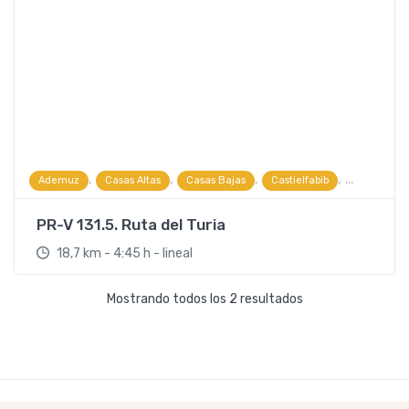
,
,
,
,
Ademuz
Casas Altas
Casas Bajas
Castielfabib
Rutas PR
PR-V 131.5. Ruta del Turia
18,7 km - 4:45 h - lineal
Mostrando todos los 2 resultados