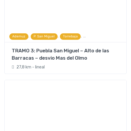
,
,
,
Ademuz
P. San Miguel
Torrebaja
Travesías de Rincón de Ad
TRAMO 3: Puebla San Miguel – Alto de las
Barracas – desvio Mas del Olmo
27,8 km - lineal