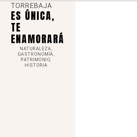
TORREBAJA
ES ÚNICA,
,
,
,
Ademuz
P. San Miguel
Torrebaja
Travesías de Rincón de Ademuz
TE
27,8 km - lineal
ENAMORARÁ
Ver detalles
NATURALEZA,
GASTRONOMÍA,
PATRIMONIO,
HISTORIA