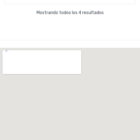
Mostrando todos los 4 resultados
TRAMO 3: Puebla San Miguel – Alto de las
Barracas – desvio Mas del Olmo
-
Puebla de San Miguel, España
Ver en mapa