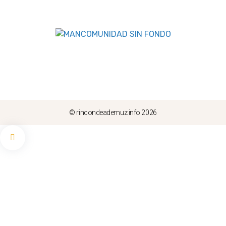
© rincondeademuz.info 2026
TRAMO 5: desde Torrealta a Castielfabib, por
la ruta del Rodeno
-
Iglesia de Santa Ana, Torre Alta, España
Ver en mapa