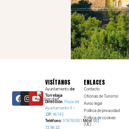
VISÍTANOS
ENLACES
Ayuntamiento
de
Contacto
Torrebaja
Oficinas de Turismo
Dirección:
Plaza del
Aviso legal
Ayuntamiento 9 –
Política de privacidad
CP:
46143
Política de cookies
Teléfono:
978783001
Móvil
:
661
(UE)
72 56 22