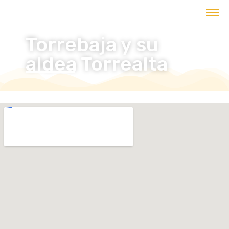
contenido
Torrebaja y su
aldea Torrealta