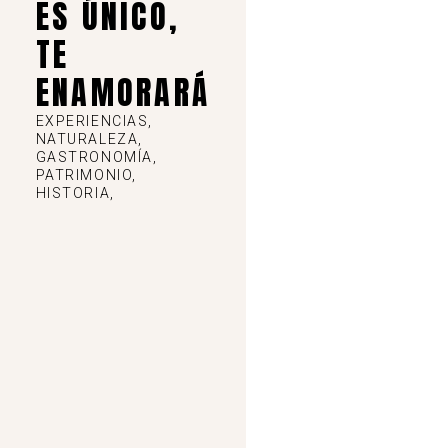
ES ÚNICO,
s
TE
t
ENAMORARÁ
a
EXPERIENCIAS,
NATURALEZA,
s
GASTRONOMÍA,
PATRIMONIO,
HISTORIA,
d
e
E
v
e
n