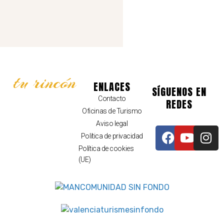
t
o
s
tu rincón
ENLACES
SÍGUENOS EN
Contacto
REDES
Oficinas de Turismo
Aviso legal
Política de privacidad
Política de cookies
(UE)