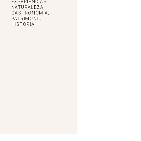
EXPERIENCIAS,
NATURALEZA,
GASTRONOMÍA,
PATRIMONIO,
HISTORIA,
Chiringuito Huerto del Cura. Castielfabib
-
CV-479, 46141 Castielfabib, Valencia.
Ver en mapa
,
Castielfabib
Dónde comer