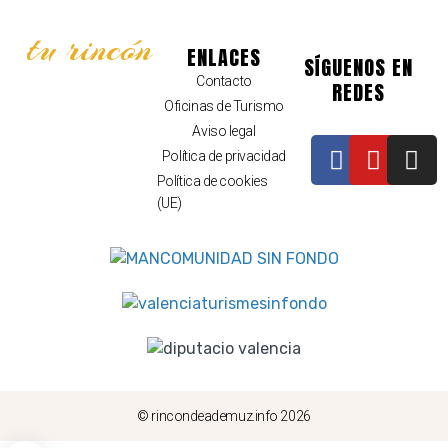
Día de cierre: miércoles- Reservas al : 620 166 331
tu rincón
ENLACES
SÍGUENOS EN
Ver detalles
Contacto
REDES
Oficinas de Turismo
Aviso legal
Política de privacidad
Política de cookies
(UE)
© rincondeademuz.info 2026