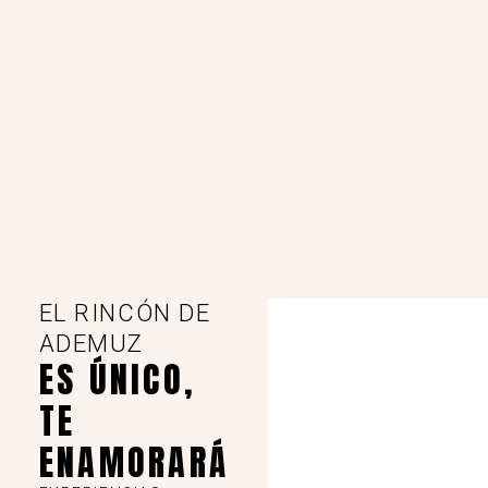
Los Centenares. Castielfabib
Paraje Los Centenares, s/n, 46141 Castielfabib, Valencia.
-
Ver en mapa
EL RINCÓN DE
,
Castielfabib
Dónde comer
ADEMUZ
ES ÚNICO,
Abierto fines de semana y festivos. Reservas al 978783504
TE
Ver detalles
ENAMORARÁ