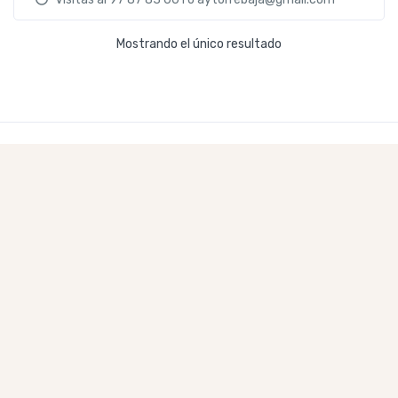
Mostrando el único resultado
Casa museo etnográfico y sala de la
memoria. Torrebaja
-
C. Rosario, 46143 Torrebaja, Valencia
Ver en mapa