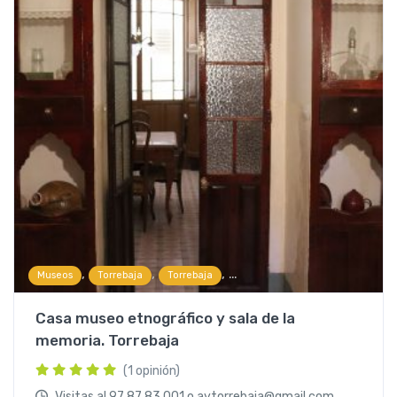
,
,
,
Museos
Torrebaja
Torrebaja
Visitas guiadas y experiencias
Casa museo etnográfico y sala de la
memoria. Torrebaja
(1 opinión)
Visitas al 97 87 83 001 o aytorrebaja@gmail.com