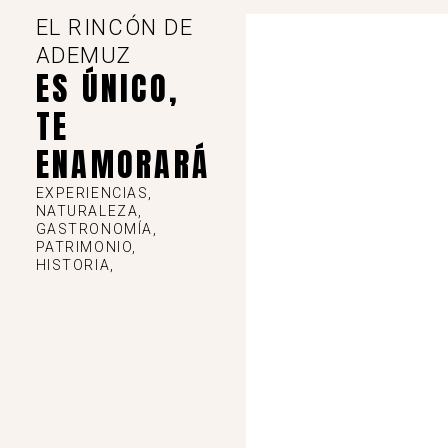
EL RINCÓN DE
,
,
,
Museos
Torrebaja
Torrebaja
Visitas guiadas y experiencias
ADEMUZ
ES ÚNICO,
Visitas al 97 87 83 001 o aytorrebaja@gmail.com
TE
Ver detalles
ENAMORARÁ
EXPERIENCIAS,
NATURALEZA,
GASTRONOMÍA,
PATRIMONIO,
HISTORIA,