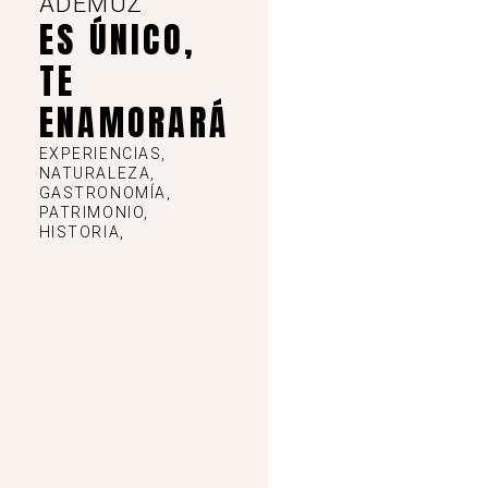
ADEMUZ
ES ÚNICO,
TE
,
Museos
P. San Miguel
ENAMORARÁ
Contacto: 962 13 00 35
EXPERIENCIAS,
NATURALEZA,
Ver detalles
GASTRONOMÍA,
PATRIMONIO,
HISTORIA,