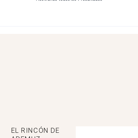
Casa Cirujano-Barbero. La puebla de San
Miguel
-
Pl. Mayor, 1, Puebla de San Miguel, España
EL RINCÓN DE
Ver en mapa