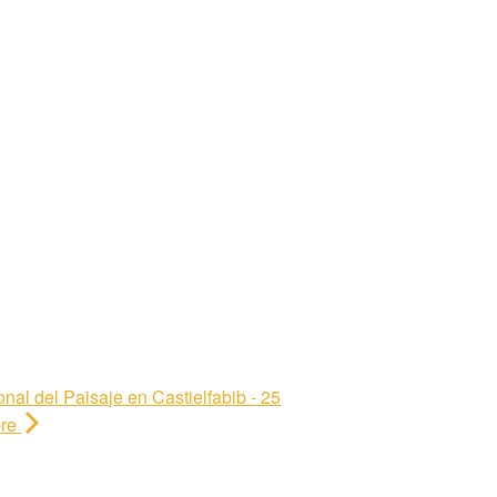
onal del Paisaje en Castielfabib - 25
bre