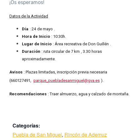
¡Os esperamos!
Datos de la Actividad
Día
:
24
de
mayo
.
Hora de Inicio
: 10:
3
0h.
Lugar de Inicio
:
Área recreativa de Don Guillén
.
Duración
: ruta circular de
7 km
, 3.
30
horas
aproximadamente.
Avisos
: Plazas limitadas, inscripción previa necesaria
(660127491,
parque_puebladesanmiguel@gva.es
).
Recomendaciones
: Traer almuerzo, agua y calzado de montaña.
Categorías:
Puebla de San Miguel
,
Rincón de Ademuz