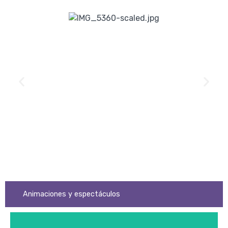
t
e
P
e
n
s
a
ie
y
r
d
rt
r
la
a
a
@
l
a
e
i
n
a
n
lu
s
o
al
c
i
al
e
d
i
@
r
l
n
s
a
g
i
u
h
h
I
L
M
0
a
.
a
d
0
l
z
r
a
:
e
l
i
d
3
d
P
v
e
1
a
n
l
i
,
Animaciones y espectáculos
r
e
E
c
o
E
a
.
o
li
a