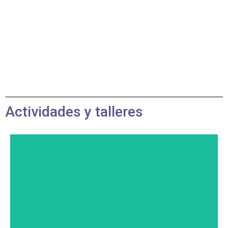
Actividades y talleres
Haz clic aquí
93
reservas: Virgilio Beltrán: 666 07 88
20 de julio, 09:00 h Información y