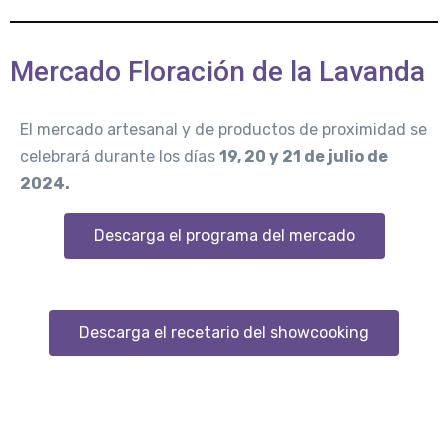
pi
s
@
Mercado Floración de la Lavanda
o
d
El mercado artesanal y de productos de proximidad se
s
z
n
e
u
celebrará durante los días
19, 20 y 21 de julio de
al
m
i
n
e
2024.
o
L
d
si
a
a
e
m
Descarga el programa del mercado
f
s
r
o
@
r
i
o
p
c
_
v
r
z
s
ci
a
l
Descarga el recetario del showcooking
u
_
ri
h
E
e
m
s
t
ni
.
n
e
pi
o
z
s
n
d
t
@
r
_
l
o
A
n