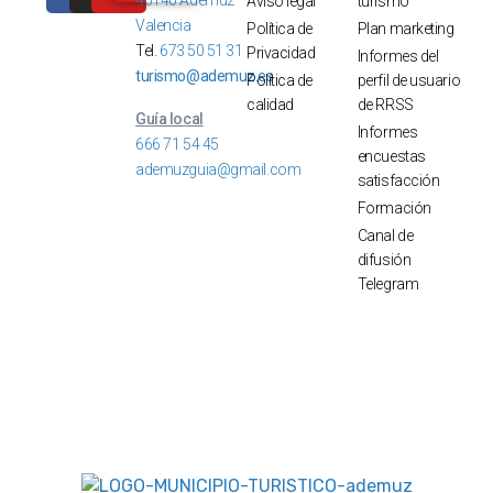
Aviso legal
turismo
Valencia
Política de
Plan marketing
Tel.
673 50 51 31
Privacidad
Informes del
turismo@ademuz.es
Política de
perfil de usuario
calidad
de RRSS
Guía local
Informes
666 71 54 45
encuestas
ademuzguia@gmail.com
satisfacción
Formación
Canal de
difusión
Telegram