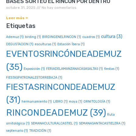
BASES SORTEO EL RINCÓN POR DENTRO
octubre 31, 2025
No hay comentarios
Leer más »
Etiquetas
cultura
(3)
Ademuz
(1)
birding
(1)
BIRDINGENELRINCON
(1)
cuadros
(1)
DEGUSTACION
(1)
esculturas
(1)
Estación Íbera
(1)
EVENTOSRINCÓNDEADEMUZ
(35)
Exposición
(1)
FERIADELAMANZANACASASALTAS
(1)
fiestas
(1)
FIESTASPATRONALESTORREBAJA
(1)
FIESTASRINCONDEADEMUZ
(31)
hermanamiento
(1)
LIBRO
(1)
moya
(1)
ORNITOLOGÍA
(1)
RINCONDEADEMUZ
(39)
Ruta
ornitológica
(1)
SEMANACULTURALCASTIEL
(1)
SEMANASANTACASTIELERA
(1)
septenario
(1)
TRADICIÓN
(1)