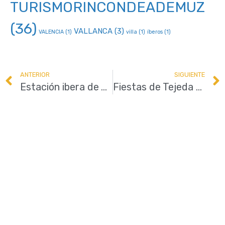
TURISMORINCONDEADEMUZ
(36)
VALLANCA
(3)
VALENCIA
(1)
villa
(1)
íberos
(1)
ANTERIOR
SIGUIENTE
Estación ibera de Ademuz, del 7 de septiembre al 19 de octubre
Fiestas de Tejeda de Castielfabib, del 7 al 8 de septiembre 2024