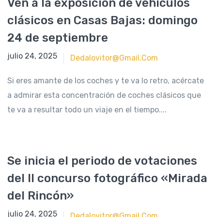
Ven a la exposición de vehículos
clásicos en Casas Bajas: domingo
24 de septiembre
septiembre 20, 2023
julio 24, 2025
Dedalovitor@gmail.com
Si eres amante de los coches y te va lo retro, acércate
a admirar esta concentración de coches clásicos que
te va a resultar todo un viaje en el tiempo....
Se inicia el periodo de votaciones
del II concurso fotográfico «Mirada
del Rincón»
septiembre 19, 2023
julio 24, 2025
Dedalovitor@gmail.com