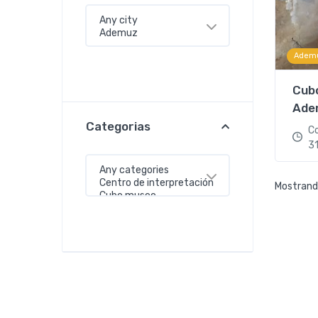
Adem
Aplicar
Cubo
Ade
Categorias
Co
3
Mostrando
Aplicar