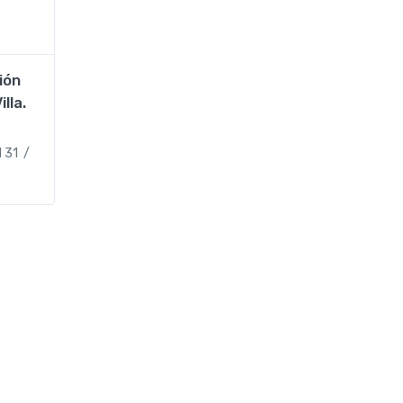
ión
lla.
1 31 /
,
Ademuz
Museos
demuz
Contacto: Tel. 673 50 51
31 / turismo@ademuz.es
z,
Ver en