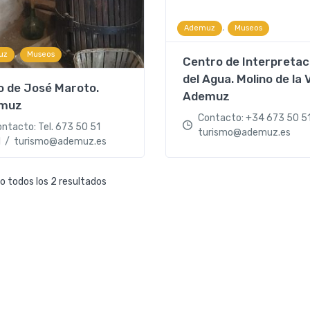
,
Ademuz
Museos
,
uz
Museos
Centro de Interpretac
del Agua. Molino de la Vi
 de José Maroto.
Ademuz
muz
Contacto: +34 673 50 5
ntacto: Tel. 673 50 51
turismo@ademuz.es
1 / turismo@ademuz.es
 todos los 2 resultados
Cubo de José Maroto. A
C. Vallado, 53, 46140 Ademu