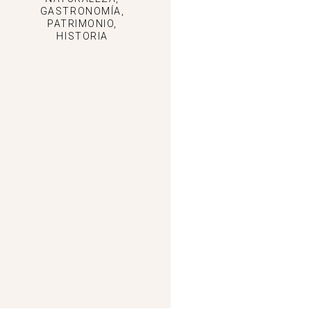
GASTRONOMÍA,
PATRIMONIO,
HISTORIA
R3. RUTA LA CRUZ DE LOS TRES REINOS
-
BTT SANTERÓN, Calle Cruces, Vallanca, España
Ver en mapa
,
,
Castielfabib
Rutas BTT
Vallanca
58 km - 4 h - circular
Ver detalles