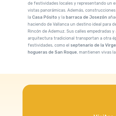
de festividades locales y representando un 
vistas panorámicas. Además, construcciones
la
Casa Pósito
y la
barraca de Josezón
añad
haciendo de Vallanca un destino ideal para de
Rincón de Ademuz. Sus calles empedradas y 
arquitectura tradicional transportan a otra 
festividades, como el
septenario de la Virg
hogueras de San Roque
, mantienen vivas l
Todas
Todas
Todas
Todas
No hay museos en C
Mapa
Mapa
Mapa
aldeas.
Mapa
Ademuz
Ademuz
Casas Altas
Casas Altas