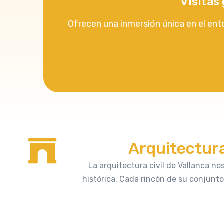
Visitas
Casas Bajas
Casas Bajas
Ofrecen una inmersión única en el ent
Mas del Olmo
Castielfabib
Puebla de San
Puebla de San
Miguel
Miguel
Sesga
Torrebaja
Torrebaja
Vallanca
Vallanca
Arquitectura 
La arquitectura civil de Vallanca no
histórica. Cada rincón de su conjunto 