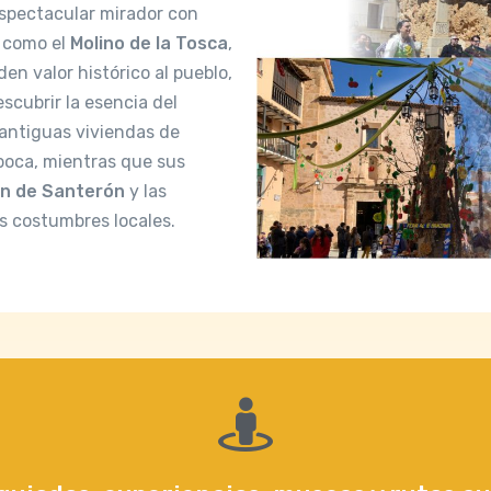
espectacular mirador con
 como el
Molino de la Tosca
,
en valor histórico al pueblo,
scubrir la esencia del
antiguas viviendas de
época, mientras que sus
en de Santerón
y las
as costumbres locales.
astielfabib en la actualidad, pero puedes disfrutar de las 