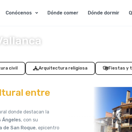
Conócenos
Dónde comer
Dónde dormir
Q
Vallanca
ura civil
Arquitectura religiosa
Fiestas y 
ltural entre
ural donde destacan la
s Ángeles
, con su
a de San Roque
, epicentro