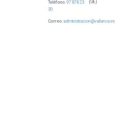
(UE)
Teléfono:
97 878 23
30
Correo:
administracion@vallanca.es