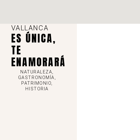
cancelada temporalmente
-
Negrón, España
Ver en mapa
VALLANCA
ES ÚNICA,
,
,
Castielfabib
Rutas PR
Vallanca
TE
17,2 km - 4:32 h - lineal- CANCELADA TEMPORALMENTE
ENAMORARÁ
Ver detalles
NATURALEZA,
GASTRONOMÍA,
PATRIMONIO,
HISTORIA