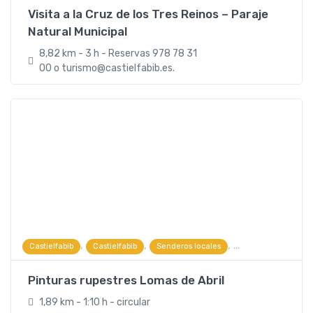
Visita a la Cruz de los Tres Reinos – Paraje
Natural Municipal
8,82 km - 3 h - Reservas 978 78 31
00 o turismo@castielfabib.es.
,
,
,
Castielfabib
Castielfabib
Senderos locales
Visitas guiadas y e
Pinturas rupestres Lomas de Abril
1,89 km - 1:10 h - circular