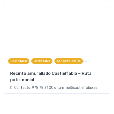
,
,
,
Castielfabib
Castielfabib
Senderos locales
Visitas guiadas y e
Recinto amurallado Castielfabib – Ruta
patrimonial
Contacto: 978 78 31 00 o turismo@castielfabib.es.