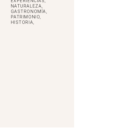
EXPERIENCIAS,
NATURALEZA,
Contacto: 622356776
GASTRONOMÍA,
PATRIMONIO,
HISTORIA,
Ver detalles