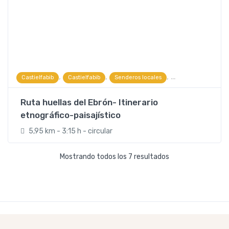
,
,
,
Castielfabib
Castielfabib
Senderos locales
Visitas guiadas y e
Ruta huellas del Ebrón- Itinerario
etnográfico-paisajístico
5,95 km - 3:15 h - circular
Mostrando todos los 7 resultados