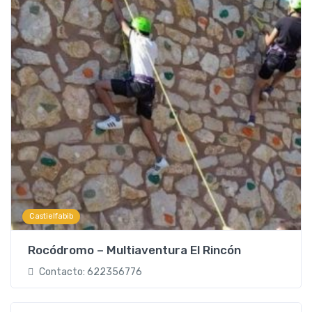
Castielfabib
Rocódromo – Multiaventura El Rincón
Contacto: 622356776