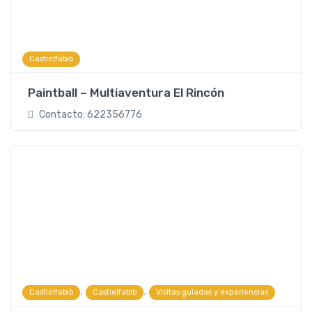
Castielfabib
Paintball – Multiaventura El Rincón
Contacto: 622356776
,
,
Castielfabib
Castielfabib
Visitas guiadas y experiencias