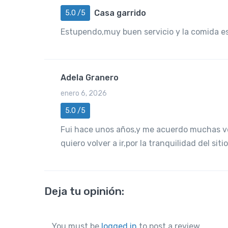
Casa garrido
5.0 /5
Estupendo,muy buen servicio y la comida 
Adela Granero
enero 6, 2026
5.0 /5
Fui hace unos años,y me acuerdo muchas vec
quiero volver a ir,por la tranquilidad del si
Deja tu opinión:
You must be
logged in
to post a review.