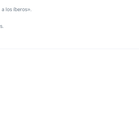
 a los íberos».
s.