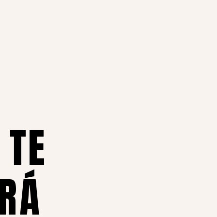
 TE
RÁ