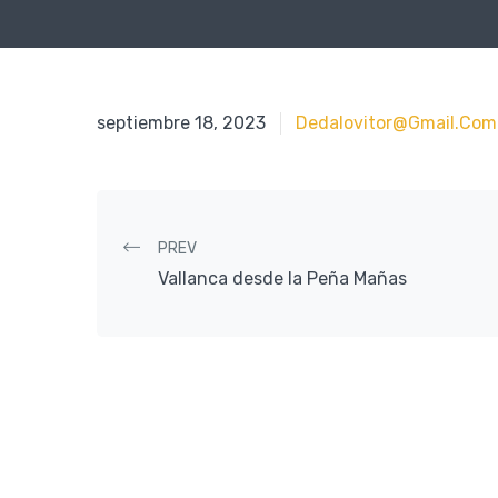
septiembre 18, 2023
septiembre 18, 2023
Dedalovitor@gmail.com
Post navigation
PREV
Vallanca desde la Peña Mañas